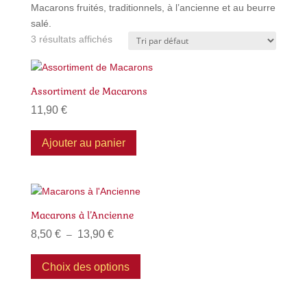
Macarons fruités, traditionnels, à l’ancienne et au beurre
salé.
3 résultats affichés
Assortiment de Macarons
11,90
€
Ajouter au panier
Macarons à l’Ancienne
Plage
8,50
€
13,90
€
–
de
Ce
prix :
produit
Choix des options
8,50 €
a
à
plusieurs