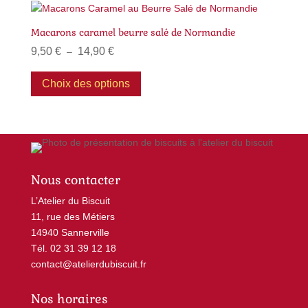
13,90 €
variations.
Les
Macarons caramel beurre salé de Normandie
options
Plage
9,50
€
14,90
€
–
peuvent
de
Ce
être
prix :
produit
Choix des options
choisies
9,50 €
a
sur
à
plusieurs
la
14,90 €
variations.
page
Les
du
options
produit
Nous contacter
peuvent
être
L’Atelier du Biscuit
choisies
11, rue des Métiers
sur
14940 Sannerville
la
Tél. 02 31 39 12 18
page
contact@atelierdubiscuit.fr
du
produit
Nos horaires