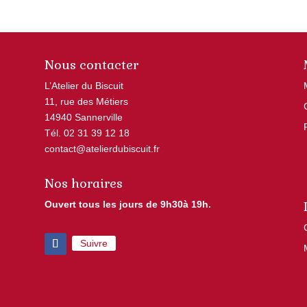
Les
options
peuven
Nous contacter
être
choisie
L’Atelier du Biscuit
sur
11, rue des Métiers
la
14940 Sannerville
Tél. 02 31 39 12 18
page
contact@atelierdubiscuit.fr
du
produit
Nos horaires
Ouvert tous les jours de 9h30à 19h.
Suivre