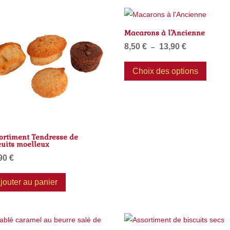
Macarons à l’Ancienne
8,50
€
13,90
€
Plage
–
de
Ce
Choix des options
prix :
produit
8,50 €
a
à
plusieu
13,90 €
variatio
Les
ortiment Tendresse de
options
cuits moelleux
peuven
,90
€
être
choisie
jouter au panier
sur
la
page