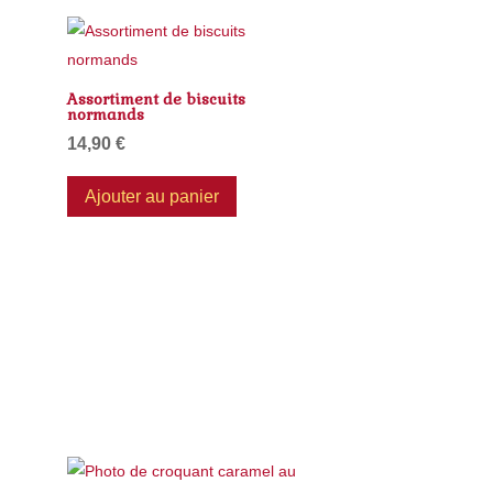
Assortiment de biscuits
normands
14,90
€
Ajouter au panier
rs
ns.
t
s