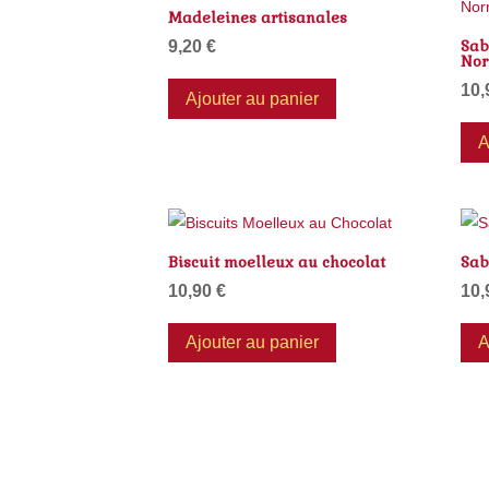
Madeleines artisanales
Sab
9,20
€
Nor
10
Ajouter au panier
A
Biscuit moelleux au chocolat
Sab
10,90
€
10
Ajouter au panier
A