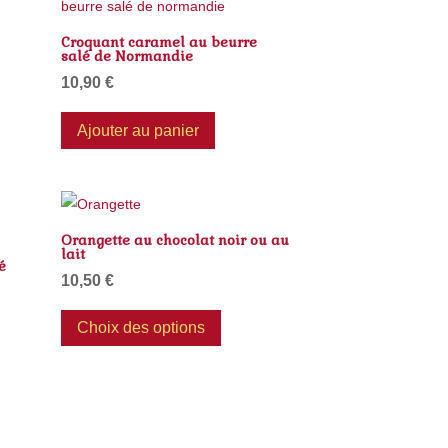
Croquant caramel au beurre
salé de Normandie
10,90
€
Ajouter au panier
Orangette au chocolat noir ou au
lait
é
10,50
€
Ce
Choix des options
produit
a
plusieurs
rs
variations.
ns.
Les