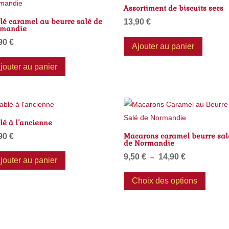
du
Assortiment de biscuits secs
produit
lé caramel au beurre salé de
13,90
€
mandie
,90
€
Ajouter au panier
jouter au panier
lé à l’ancienne
Macarons caramel beurre sal
,90
€
de Normandie
9,50
€
14,90
€
Plage
–
jouter au panier
de
Ce
Choix des options
prix :
produit
9,50 €
a
à
plusieu
14,90 €
variatio