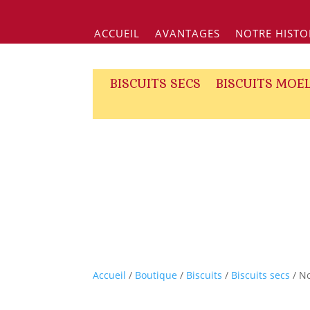
ACCUEIL
AVANTAGES
NOTRE HISTO
BISCUITS SECS
BISCUITS MOE
Accueil
/
Boutique
/
Biscuits
/
Biscuits secs
/ No