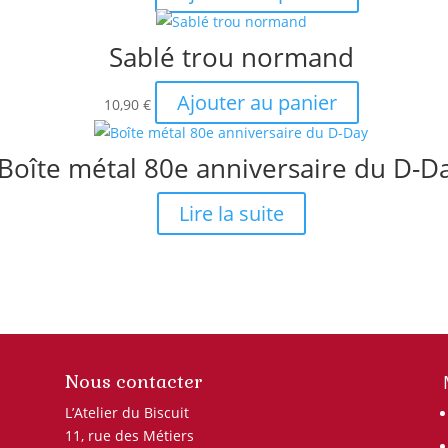
Sablé trou normand
Ajouter au panier
10,90
€
Boîte métal 80e anniversaire du D-D
Lire la suite
Nous contacter
L’Atelier du Biscuit
11, rue des Métiers