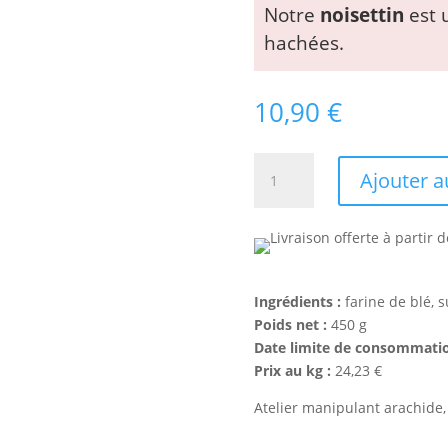
Notre
noisettin
est u
hachées.
10,90
€
quantité
Ajouter a
de
Noisettin
(sablé
à
la
noisette)
Ingrédients :
farine de blé, s
Poids net :
450 g
Date limite de consommatio
Prix au kg :
24,23 €
Atelier manipulant arachide,