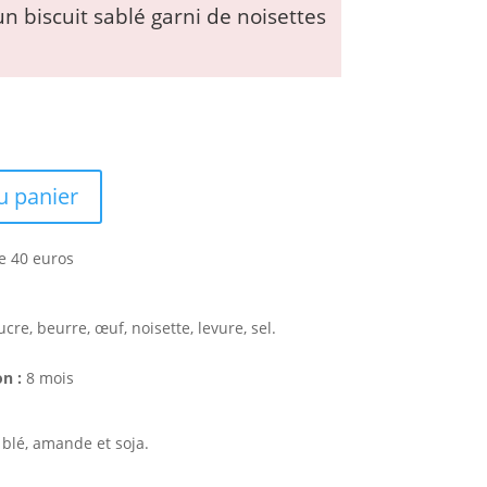
n biscuit sablé garni de noisettes
u panier
ucre, beurre, œuf, noisette, levure, sel.
n :
8 mois
 blé, amande et soja.