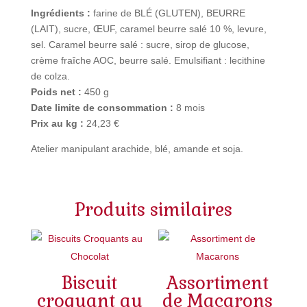
salé
Ingrédients :
farine de BLÉ (GLUTEN), BEURRE
de
(LAIT), sucre, ŒUF, caramel beurre salé 10 %, levure,
Normandie
sel. Caramel beurre salé : sucre, sirop de glucose,
crème fraîche AOC, beurre salé. Emulsifiant : lecithine
de colza.
Poids net :
450 g
Date limite de consommation :
8 mois
Prix au kg :
24,23 €
Atelier manipulant arachide, blé, amande et soja.
Produits similaires
Biscuit
Assortiment
croquant au
de Macarons