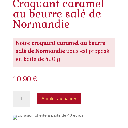
Croquant caramel
au beurre salé de
Normandie
Notre
croquant caramel au beurre
salé de Normandie
vous est proposé
en boîte de 450 g.
10,90
€
quantité
Ajouter au panier
de
Croquant
caramel
au
beurre